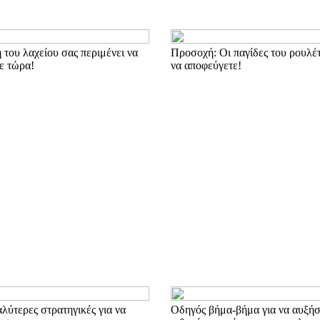
 του λαχείου σας περιμένει να
Προσοχή: Οι παγίδες του ρουλέτ
ε τώρα!
να αποφεύγετε!
αλύτερες στρατηγικές για να
Οδηγός βήμα-βήμα για να αυξήσε