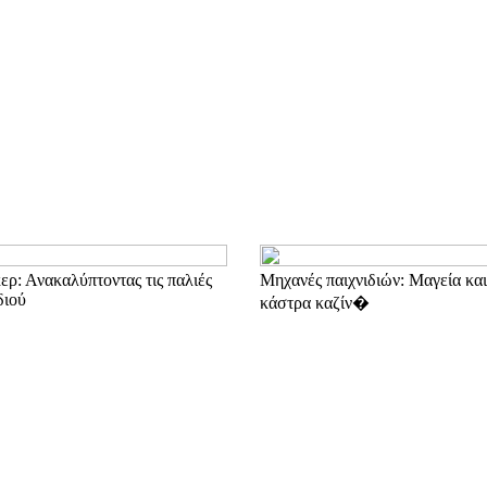
ερ: Ανακαλύπτοντας τις παλιές
Μηχανές παιχνιδιών: Μαγεία και
διού
κάστρα καζίν�