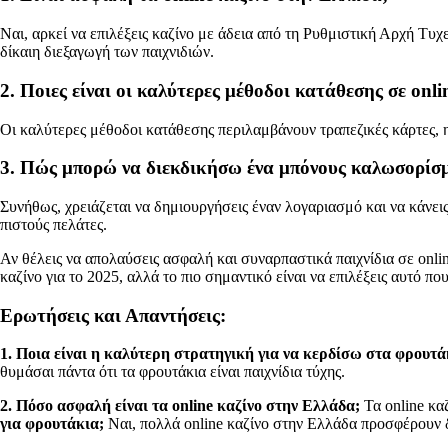
Ναι, αρκεί να επιλέξεις καζίνο με άδεια από τη Ρυθμιστική Αρχή Τ
δίκαιη διεξαγωγή των παιχνιδιών.
2. Ποιες είναι οι καλύτερες μέθοδοι κατάθεσης σε onl
Οι καλύτερες μέθοδοι κατάθεσης περιλαμβάνουν τραπεζικές κάρτες, η
3. Πώς μπορώ να διεκδικήσω ένα μπόνους καλωσορίσ
Συνήθως, χρειάζεται να δημιουργήσεις έναν λογαριασμό και να κάνε
πιστούς πελάτες.
Αν θέλεις να απολαύσεις ασφαλή και συναρπαστικά παιχνίδια σε onlin
καζίνο για το 2025, αλλά το πιο σημαντικό είναι να επιλέξεις αυτό πο
Ερωτήσεις και Απαντήσεις:
1. Ποια είναι η καλύτερη στρατηγική για να κερδίσω στα φρουτά
θυμάσαι πάντα ότι τα φρουτάκια είναι παιχνίδια τύχης.
2. Πόσο ασφαλή είναι τα online καζίνο στην Ελλάδα;
Τα online κα
για φρουτάκια;
Ναι, πολλά online καζίνο στην Ελλάδα προσφέρουν