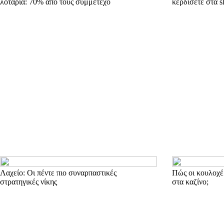
λοταρία: 70% από τους συμμετέχο
κερδίσετε στα sl
Λαχείο: Οι πέντε πιο συναρπαστικές
Πώς οι κουλοχέ
στρατηγικές νίκης
στα καζίνο;