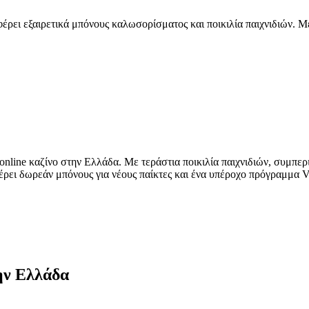
έρει εξαιρετικά μπόνους καλωσορίσματος και ποικιλία παιχνιδιών. Μ
online καζίνο στην Ελλάδα. Με τεράστια ποικιλία παιχνιδιών, συμπερ
ρει δωρεάν μπόνους για νέους παίκτες και ένα υπέροχο πρόγραμμα VI
ην Ελλάδα