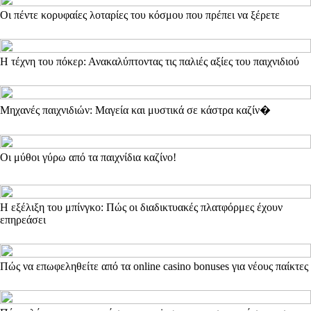
Οι πέντε κορυφαίες λοταρίες του κόσμου που πρέπει να ξέρετε
Η τέχνη του πόκερ: Ανακαλύπτοντας τις παλιές αξίες του παιχνιδιού
Μηχανές παιχνιδιών: Μαγεία και μυστικά σε κάστρα καζίν�
Οι μύθοι γύρω από τα παιχνίδια καζίνο!
Η εξέλιξη του μπίνγκο: Πώς οι διαδικτυακές πλατφόρμες έχουν
επηρεάσει
Πώς να επωφεληθείτε από τα online casino bonuses για νέους παίκτες