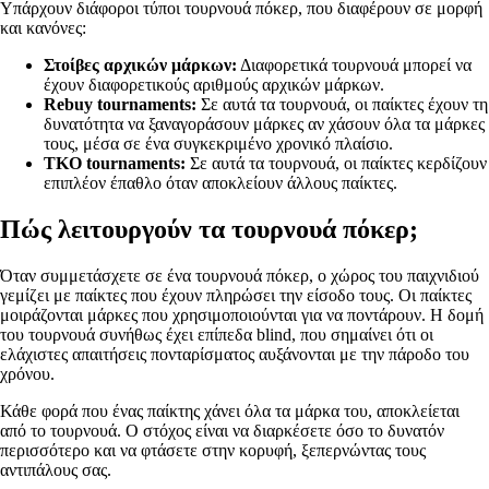
Υπάρχουν διάφοροι τύποι τουρνουά πόκερ, που διαφέρουν σε μορφή
και κανόνες:
Στοίβες αρχικών μάρκων:
Διαφορετικά τουρνουά μπορεί να
έχουν διαφορετικούς αριθμούς αρχικών μάρκων.
Rebuy tournaments:
Σε αυτά τα τουρνουά, οι παίκτες έχουν τη
δυνατότητα να ξαναγοράσουν μάρκες αν χάσουν όλα τα μάρκες
τους, μέσα σε ένα συγκεκριμένο χρονικό πλαίσιο.
TKO tournaments:
Σε αυτά τα τουρνουά, οι παίκτες κερδίζουν
επιπλέον έπαθλο όταν αποκλείουν άλλους παίκτες.
Πώς λειτουργούν τα τουρνουά πόκερ;
Όταν συμμετάσχετε σε ένα τουρνουά πόκερ, ο χώρος του παιχνιδιού
γεμίζει με παίκτες που έχουν πληρώσει την είσοδο τους. Οι παίκτες
μοιράζονται μάρκες που χρησιμοποιούνται για να ποντάρουν. Η δομή
του τουρνουά συνήθως έχει επίπεδα blind, που σημαίνει ότι οι
ελάχιστες απαιτήσεις πονταρίσματος αυξάνονται με την πάροδο του
χρόνου.
Κάθε φορά που ένας παίκτης χάνει όλα τα μάρκα του, αποκλείεται
από το τουρνουά. Ο στόχος είναι να διαρκέσετε όσο το δυνατόν
περισσότερο και να φτάσετε στην κορυφή, ξεπερνώντας τους
αντιπάλους σας.