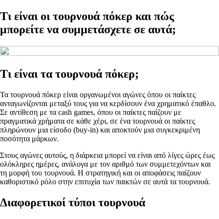
Τι είναι οι τουρνουά πόκερ και πώς
μπορείτε να συμμετάσχετε σε αυτά;
Τι είναι τα τουρνουά πόκερ;
Τα τουρνουά πόκερ είναι οργανωμένοι αγώνες όπου οι παίκτες
ανταγωνίζονται μεταξύ τους για να κερδίσουν ένα χρηματικό έπαθλο.
Σε αντίθεση με τα cash games, όπου οι παίκτες παίζουν με
πραγματικά χρήματα σε κάθε χέρι, σε ένα τουρνουά οι παίκτες
πληρώνουν μια είσοδο (buy-in) και αποκτούν μια συγκεκριμένη
ποσότητα μάρκων.
Στους αγώνες αυτούς, η διάρκεια μπορεί να είναι από λίγες ώρες έως
ολόκληρες ημέρες, ανάλογα με τον αριθμό των συμμετεχόντων και
τη μορφή του τουρνουά. Η στρατηγική και οι αποφάσεις παίζουν
καθοριστικό ρόλο στην επιτυχία των παικτών σε αυτά τα τουρνουά.
Διαφορετικοί τύποι τουρνουά