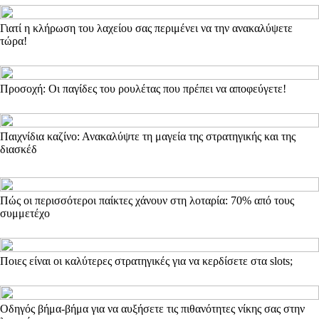
Γιατί η κλήρωση του λαχείου σας περιμένει να την ανακαλύψετε
τώρα!
Προσοχή: Οι παγίδες του ρουλέτας που πρέπει να αποφεύγετε!
Παιχνίδια καζίνο: Ανακαλύψτε τη μαγεία της στρατηγικής και της
διασκέδ
Πώς οι περισσότεροι παίκτες χάνουν στη λοταρία: 70% από τους
συμμετέχο
Ποιες είναι οι καλύτερες στρατηγικές για να κερδίσετε στα slots;
Οδηγός βήμα-βήμα για να αυξήσετε τις πιθανότητες νίκης σας στην