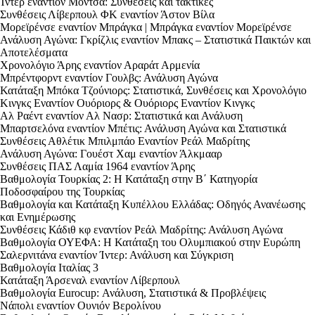
Ίντερ εναντίον Μόντσα: Συνθέσεις και τακτικές
Συνθέσεις Λίβερπουλ ΦΚ εναντίον Άστον Βίλα
Μορεϊρένσε εναντίον Μπράγκα | Μπράγκα εναντίον Μορεϊρένσε
Ανάλυση Αγώνα: Γκρίζλις εναντίον Μπακς – Στατιστικά Παικτών και
Αποτελέσματα
Χρονολόγιο Άρης εναντίον Αραράτ Αρμενία
Μπρέντφορντ εναντίον Γουλβς: Ανάλυση Αγώνα
Κατάταξη Μπόκα Τζούνιορς: Στατιστικά, Συνθέσεις και Χρονολόγιο
Κινγκς Εναντίον Ουόριορς & Ουόριορς Εναντίον Κινγκς
Αλ Ραέντ εναντίον Αλ Νασρ: Στατιστικά και Ανάλυση
Μπαρτσελόνα εναντίον Μπέτις: Ανάλυση Αγώνα και Στατιστικά
Συνθέσεις Αθλέτικ Μπιλμπάο Εναντίον Ρεάλ Μαδρίτης
Ανάλυση Αγώνα: Γουέστ Χαμ εναντίον Άλκμααρ
Συνθέσεις ΠΑΣ Λαμία 1964 εναντίον Άρης
Βαθμολογία Τουρκίας 2: Η Κατάταξη στην Β΄ Κατηγορία
Ποδοσφαίρου της Τουρκίας
Βαθμολογία και Κατάταξη Κυπέλλου Ελλάδας: Οδηγός Ανανέωσης
και Ενημέρωσης
Συνθέσεις Κάδιθ κφ εναντίον Ρεάλ Μαδρίτης: Ανάλυση Αγώνα
Βαθμολογία ΟΥΕΦΑ: Η Κατάταξη του Ολυμπιακού στην Ευρώπη
Σαλερνιτάνα εναντίον Ίντερ: Ανάλυση και Σύγκριση
Βαθμολογία Ιταλίας 3
Κατάταξη Άρσεναλ εναντίον Λίβερπουλ
Βαθμολογία Eurocup: Ανάλυση, Στατιστικά & Προβλέψεις
Νάπολι εναντίον Ουνιόν Βερολίνου