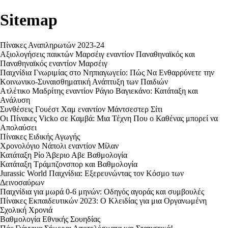
Sitemap
Πίνακες Αναπληρωτών 2023-24
Αξιολογήσεις παικτών Μαρσέιγ εναντίον Παναθηναϊκός και
Παναθηναϊκός εναντίον Μαρσέιγ
Παιχνίδια Γνωριμίας στο Νηπιαγωγείο: Πώς Να Ενθαρρύνετε την
Κοινωνικο-Συναισθηματική Ανάπτυξη των Παιδιών
Ατλέτικο Μαδρίτης εναντίον Ράγιο Βαγιεκάνο: Κατάταξη και
Ανάλυση
Συνθέσεις Γουέστ Χαμ εναντίον Μάντσεστερ Σίτι
Οι Πίνακες Vicko σε Καμβά: Μια Τέχνη Που ο Καθένας μπορεί να
Απολαύσει
Πίνακες Ειδικής Αγωγής
Χρονολόγιο Νάπολι εναντίον Μίλαν
Κατάταξη Ρίο Άβεριο Αβε Βαθμολογία
Κατάταξη Τράμπζονσπορ και Βαθμολογία
Jurassic World Παιχνίδια: Εξερευνώντας τον Κόσμο των
Δεινοσαύρων
Παιχνίδια για μωρά 0-6 μηνών: Οδηγός αγοράς και συμβουλές
Πίνακες Εκπαιδευτικών 2023: Ο Κλειδίας για μια Οργανωμένη
Σχολική Χρονιά
Βαθμολογία Εθνικής Σουηδίας