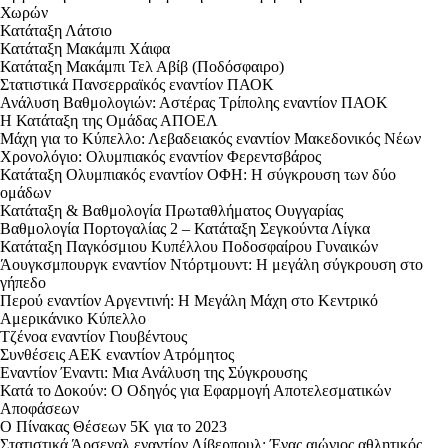
Χωρών
Κατάταξη Λάτσιο
Κατάταξη Μακάμπι Χάιφα
Κατάταξη Μακάμπι Τελ Αβίβ (Ποδόσφαιρο)
Στατιστικά Πανσερραϊκός εναντίον ΠΑΟΚ
Ανάλυση Βαθμολογιών: Αστέρας Τρίπολης εναντίον ΠΑΟΚ
Η Κατάταξη της Ομάδας ΑΠΟΕΛ
Μάχη για το Κύπελλο: Λεβαδειακός εναντίον Μακεδονικός Νέων
Χρονολόγιο: Ολυμπιακός εναντίον Φερεντσβάρος
Κατάταξη Ολυμπιακός εναντίον ΟΦΗ: Η σύγκρουση των δύο
ομάδων
Κατάταξη & Βαθμολογία Πρωταθλήματος Ουγγαρίας
Βαθμολογία Πορτογαλίας 2 – Κατάταξη Σεγκούντα Λίγκα
Κατάταξη Παγκόσμιου Κυπέλλου Ποδοσφαίρου Γυναικών
Άουγκσμπουργκ εναντίον Ντόρτμουντ: Η μεγάλη σύγκρουση στο
γήπεδο
Περού εναντίον Αργεντινή: Η Μεγάλη Μάχη στο Κεντρικό
Αμερικάνικο Κύπελλο
Τζένοα εναντίον Γιουβέντους
Συνθέσεις ΑΕΚ εναντίον Ατρόμητος
Εναντίον Έναντι: Μια Ανάλυση της Σύγκρουσης
Κατά το Δοκούν: Ο Οδηγός για Εφαρμογή Αποτελεσματικών
Αποφάσεων
Ο Πίνακας Θέσεων 5Κ για το 2023
Στατιστικά Άρσεναλ εναντίον Λίβερπουλ: Ένας αιώνιος αθλητικός