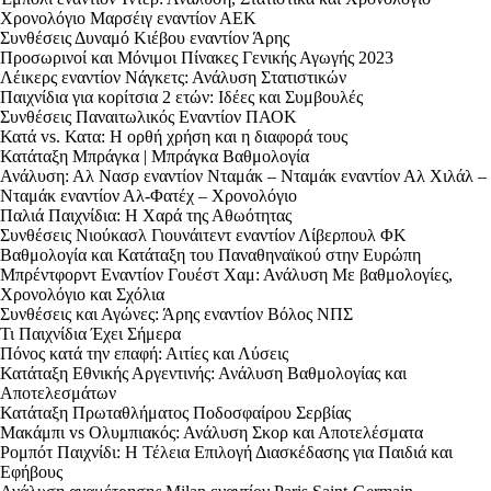
Χρονολόγιο Μαρσέιγ εναντίον ΑΕΚ
Συνθέσεις Δυναμό Κιέβου εναντίον Άρης
Προσωρινοί και Μόνιμοι Πίνακες Γενικής Αγωγής 2023
Λέικερς εναντίον Νάγκετς: Ανάλυση Στατιστικών
Παιχνίδια για κορίτσια 2 ετών: Ιδέες και Συμβουλές
Συνθέσεις Παναιτωλικός Εναντίον ΠΑΟΚ
Κατά vs. Κατα: Η ορθή χρήση και η διαφορά τους
Κατάταξη Μπράγκα | Μπράγκα Βαθμολογία
Ανάλυση: Αλ Νασρ εναντίον Νταμάκ – Νταμάκ εναντίον Αλ Χιλάλ –
Νταμάκ εναντίον Αλ-Φατέχ – Χρονολόγιο
Παλιά Παιχνίδια: Η Χαρά της Αθωότητας
Συνθέσεις Νιούκασλ Γιουνάιτεντ εναντίον Λίβερπουλ ΦΚ
Βαθμολογία και Κατάταξη του Παναθηναϊκού στην Ευρώπη
Μπρέντφορντ Εναντίον Γουέστ Χαμ: Ανάλυση Με βαθμολογίες,
Χρονολόγιο και Σχόλια
Συνθέσεις και Αγώνες: Άρης εναντίον Βόλος ΝΠΣ
Τι Παιχνίδια Έχει Σήμερα
Πόνος κατά την επαφή: Αιτίες και Λύσεις
Κατάταξη Εθνικής Αργεντινής: Ανάλυση Βαθμολογίας και
Αποτελεσμάτων
Κατάταξη Πρωταθλήματος Ποδοσφαίρου Σερβίας
Μακάμπι vs Ολυμπιακός: Ανάλυση Σκορ και Αποτελέσματα
Ρομπότ Παιχνίδι: Η Τέλεια Επιλογή Διασκέδασης για Παιδιά και
Εφήβους