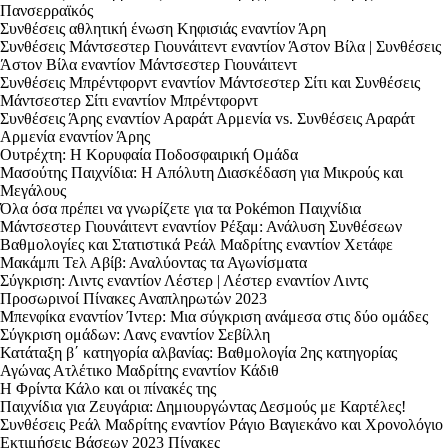
Πανσερραϊκός
Συνθέσεις αθλητική ένωση Κηφισιάς εναντίον Άρη
Συνθέσεις Μάντσεστερ Γιουνάιτεντ εναντίον Άστον Βίλα | Συνθέσεις
Άστον Βίλα εναντίον Μάντσεστερ Γιουνάιτεντ
Συνθέσεις Μπρέντφορντ εναντίον Μάντσεστερ Σίτι και Συνθέσεις
Μάντσεστερ Σίτι εναντίον Μπρέντφορντ
Συνθέσεις Άρης εναντίον Αραράτ Αρμενία vs. Συνθέσεις Αραράτ
Αρμενία εναντίον Άρης
Ουτρέχτη: Η Κορυφαία Ποδοσφαιρική Ομάδα
Μασούτης Παιχνίδια: Η Απόλυτη Διασκέδαση για Μικρούς και
Μεγάλους
Όλα όσα πρέπει να γνωρίζετε για τα Pokémon Παιχνίδια
Μάντσεστερ Γιουνάιτεντ εναντίον Ρέξαμ: Ανάλυση Συνθέσεων
Βαθμολογίες και Στατιστικά Ρεάλ Μαδρίτης εναντίον Χετάφε
Μακάμπι Τελ Αβίβ: Αναλύοντας τα Αγωνίσματα
Σύγκριση: Λιντς εναντίον Λέστερ | Λέστερ εναντίον Λιντς
Προσωρινοί Πίνακες Αναπληρωτών 2023
Μπενφίκα εναντίον Ίντερ: Μια σύγκριση ανάμεσα στις δύο ομάδες
Σύγκριση ομάδων: Λανς εναντίον Σεβίλλη
Κατάταξη β΄ κατηγορία αλβανίας: Βαθμολογία 2ης κατηγορίας
Αγώνας Ατλέτικο Μαδρίτης εναντίον Κάδιθ
Η Φρίντα Κάλο και οι πίνακές της
Παιχνίδια για Ζευγάρια: Δημιουργώντας Δεσμούς με Καρτέλες!
Συνθέσεις Ρεάλ Μαδρίτης εναντίον Ράγιο Βαγιεκάνο και Χρονολόγιο
Εκτιμήσεις Βάσεων 2023 Πίνακες