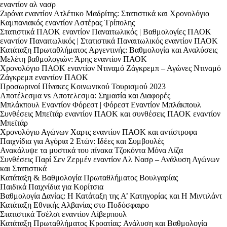
εναντίον αλ νασρ
Ζιρόνα εναντίον Ατλέτικο Μαδρίτης: Στατιστικά και Χρονολόγιο
Καμπανιακός εναντίον Αστέρας Τρίπολης
Στατιστικά ΠΑΟΚ εναντίον Παναιτωλικός | Βαθμολογίες ΠΑΟΚ
εναντίον Παναιτωλικός | Στατιστικά Παναιτωλικός εναντίον ΠΑΟΚ
Κατάταξη Πρωταθλήματος Αργεντινής: Βαθμολογία και Αναλύσεις
Μελέτη βαθμολογιών: Άρης εναντίον ΠΑΟΚ
Χρονολόγιο ΠΑΟΚ εναντίον Ντιναμό Ζάγκρεμπ – Αγώνες Ντιναμό
Ζάγκρεμπ εναντίον ΠΑΟΚ
Προσωρινοί Πίνακες Κοινωνικού Τουρισμού 2023
Αποτέλεσμα vs Αποτελεσμα: Σημασία και Διαφορές
Μπλάκπουλ Εναντίον Φόρεστ | Φόρεστ Εναντίον Μπλάκπουλ
Συνθέσεις Μπεϊτάρ εναντίον ΠΑΟΚ και συνθέσεις ΠΑΟΚ εναντίον
Μπεϊτάρ
Χρονολόγιο Αγώνων Χαρτς εναντίον ΠΑΟΚ και αντίστροφα
Παιχνίδια για Αγόρια 2 Ετών: Ιδέες και Συμβουλές
Ανακάλυψε τα μυστικά του πίνακα Τζοκόντα Μόνα Λίζα
Συνθέσεις Παρί Σεν Ζερμέν εναντίον Αλ Νασρ – Ανάλυση Αγώνων
και Στατιστικά
Κατάταξη & Βαθμολογία Πρωταθλήματος Βουλγαρίας
Παιδικά Παιχνίδια για Κορίτσια
Βαθμολογία Δανίας: Η Κατάταξη της Α’ Κατηγορίας και Η Μιντιλάντ
Κατάταξη Εθνικής Αλβανίας στο Ποδόσφαιρο
Στατιστικά Τσέλσι εναντίον Λίβερπουλ
Κατάταξη Πρωταθλήματος Κροατίας: Ανάλυση και Βαθμολογία