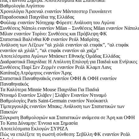
Πάς Γιάννινα Σήμερα: Αποτελέσματα και Στατιστικά!
Βαθμολογία Αιγύπτου
Χρονολόγιο Άρσεναλ εναντίον Μάντσεστερ Γιουνάιτεντ
Παραδοσιακά Παιχνίδια της Ελλάδας
Φούλαμ εναντίον Νότιγχαμ Φόρεστ: Ανάλυση του Αγώνα
Συνθέσεις Νάπολι εναντίον Milan – Συνθέσεις Milan εναντίον Νάπολι
Μίλαν εναντίον Τορίνο: Συνθέσεις και Πρόβλεψη ΦΚ
Στατιστικά Βαλένθια ΚΦ εναντίον Ρεάλ Μαδρίτης
Ανάλυση των Λέξεων “αλ χιλάλ εναντίον αλ ετιφάκ”, “αλ ετιφάκ
εναντίον αλ χιλάλ”, “αλ ετιφάκ εναντίον αλ χαζμ”
Αποτελέσματα Αγώνων Μπάσκετ Εθνικής Ομάδας Ελλάδας
Διαδραστικά Παιχνίδια: Η Απόλυτη Επιλογή για Παιδιά και Ενήλικες
Συνθέσεις Παρί Σεν Ζερμέν εναντίον Ρεάλ Κλαμπ Λανς
Κατάταξη Ατρόμητος εναντίον Άρης
Στατιστικά Παναθηναϊκός εναντίον ΟΦΗ & ΟΦΗ εναντίον
Παναθηναϊκός
Τα Καλύτερα Minnie Mouse Παιχνίδια Για Παιδιά
Ντιναμό Εναντίον Σλάβεν | Σλάβεν Εναντίον Ντιναμό
Βαθμολογίες Paris Saint-Germain εναντίον Νιούκαστλ
Τίμπεργουλβς εναντίον Μπακς: Ανάλυση των Στατιστικών των
Παικτών
Σύγκριση Βαθμολογιών και Στατιστικών ανάμεσα σε Άρη και ΟΦΗ
Το Κατα Δύναμην: Έννοια και Σημασία
Αποτελέσματα Εκλογών ΣΥΡΙΖΑ
Πώς να επιλέξετε τη σωστή σύνθεση: Σεβίλλη ΦΚ εναντίον Ρεάλ