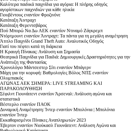
Καλύτερα παιδικά παιχνίδια για αγόρια: Η πλήρης οδηγός
αγορίστικων παιχνιδιών για κάθε ηλικία
Γιουβέντους εναντίον Φροζινόνε
Κατάταξη Άιντραχτ
Κατάταξη Φερεντσβάρος
Πού Μπορώ Να Δω ΑΕΚ εναντίον Ντιναμό Ζάγκρεμπ
Ντόρτμουντ εναντίον Άιντραχτ: Τα πάντα για τη μεγάλη αναμέτρηση
Άτιτλο Παιχνίδι Grand Theft Auto: Αναλυτικός Οδηγός
Γιατί του πέφτει κατά τη διάρκεια
Η Κραυγή Πίνακας: Ανάλυση και Σημασία
Θεατρικά Παιχνίδια για Παιδιά: Δημιουργικές Δραστηριότητες για την
Ανάπτυξη της Φαντασίας
Χρονολόγιο Μάντσεστερ Σίτι εναντίον Μπάγερν
Μάχη για την κορυφή: Βαθμολογίες Βόλος ΝΠΣ εναντίον
Ολυμπιακός
ΑΓΩΝΑΣ ΑΕΚ ΣΗΜΕΡΑ: LIVE STREAMING ΚΑΙ
ΠΑΡΑΚΟΛΟΥΘΗΣΗ
Σέφιλντ Γιουνάιτεντ εναντίον Άρσεναλ: Ανάλυση αγώνα και
στατιστικά
Βέστερλο εναντίον ΠΑΟΚ
Δυναμική Αναμέτρηση: Ίντερ εναντίον Μπολόνια | Μπολόνια
εναντίον Ίντερ
Εκκαθαρισμένοι Πίνακες Αναπληρωτών 2023
Έβερτον εναντίον Νιούκασλ Γιουνάιτεντ: Ανάλυση Αγώνα και
Βαθμολογική Κατάσταση