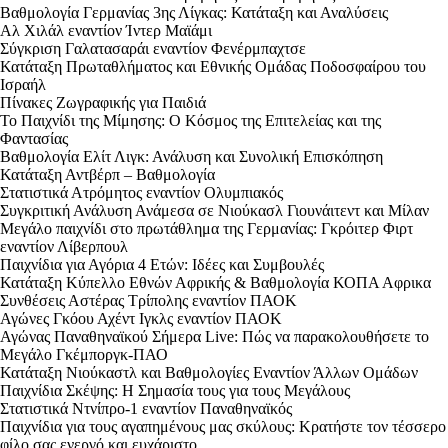
Βαθμολογία Γερμανίας 3ης Λίγκας: Κατάταξη και Αναλύσεις
Αλ Χιλάλ εναντίον Ίντερ Μαϊάμι
Σύγκριση Γαλατασαράι εναντίον Φενέρμπαχτσε
Κατάταξη Πρωταθλήματος και Εθνικής Ομάδας Ποδοσφαίρου του
Ισραήλ
Πίνακες Ζωγραφικής για Παιδιά
Το Παιχνίδι της Μίμησης: Ο Κόσμος της Επιτελείας και της
Φαντασίας
Βαθμολογία Ελίτ Λιγκ: Ανάλυση και Συνολική Επισκόπηση
Κατάταξη Αντβέρπ – Βαθμολογία
Στατιστικά Ατρόμητος εναντίον Ολυμπιακός
Συγκριτική Ανάλυση Ανάμεσα σε Νιούκασλ Γιουνάιτεντ και Μίλαν
Μεγάλο παιχνίδι στο πρωτάθλημα της Γερμανίας: Γκρόιτερ Φιρτ
εναντίον Λίβερπουλ
Παιχνίδια για Αγόρια 4 Ετών: Ιδέες και Συμβουλές
Κατάταξη Κύπελλο Εθνών Αφρικής & Βαθμολογία ΚΟΠΑ Αφρικα
Συνθέσεις Αστέρας Τρίπολης εναντίον ΠΑΟΚ
Αγώνες Γκόου Αχέντ Ιγκλς εναντίον ΠΑΟΚ
Αγώνας Παναθηναϊκού Σήμερα Live: Πώς να παρακολουθήσετε το
Μεγάλο Γκέμποργκ-ΠΑΟ
Κατάταξη Νιούκαστλ και Βαθμολογίες Εναντίον Άλλων Ομάδων
Παιχνίδια Σκέψης: Η Σημασία τους για τους Μεγάλους
Στατιστικά Ντνίπρο-1 εναντίον Παναθηναϊκός
Παιχνίδια για τους αγαπημένους μας σκύλους: Κρατήστε τον τέσσερο
φίλο σας ενεργό και ευχάριστο