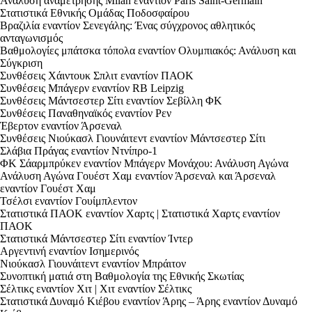
Ανάλυση αναμέτρησης Milan εναντίον Paris Saint-Germain
Στατιστικά Εθνικής Ομάδας Ποδοσφαίρου
Βραζιλία εναντίον Σενεγάλης: Ένας σύγχρονος αθλητικός
ανταγωνισμός
Βαθμολογίες μπάτσκα τόπολα εναντίον Ολυμπιακός: Ανάλυση και
Σύγκριση
Συνθέσεις Χάιντουκ Σπλιτ εναντίον ΠΑΟΚ
Συνθέσεις Μπάγερν εναντίον RB Leipzig
Συνθέσεις Μάντσεστερ Σίτι εναντίον Σεβίλλη ΦΚ
Συνθέσεις Παναθηναϊκός εναντίον Ρεν
Έβερτον εναντίον Άρσεναλ
Συνθέσεις Νιούκασλ Γιουνάιτεντ εναντίον Μάντσεστερ Σίτι
Σλάβια Πράγας εναντίον Ντνίπρο-1
ΦΚ Σάαρμπρύκεν εναντίον Μπάγερν Μονάχου: Ανάλυση Αγώνα
Ανάλυση Αγώνα Γουέστ Χαμ εναντίον Άρσεναλ και Άρσεναλ
εναντίον Γουέστ Χαμ
Τσέλσι εναντίον Γουίμπλεντον
Στατιστικά ΠΑΟΚ εναντίον Χαρτς | Στατιστικά Χαρτς εναντίον
ΠΑΟΚ
Στατιστικά Μάντσεστερ Σίτι εναντίον Ίντερ
Αργεντινή εναντίον Ισημερινός
Νιούκασλ Γιουνάιτεντ εναντίον Μπράιτον
Συνοπτική ματιά στη Βαθμολογία της Εθνικής Σκωτίας
Σέλτικς εναντίον Χιτ | Χιτ εναντίον Σέλτικς
Στατιστικά Δυναμό Κιέβου εναντίον Άρης – Άρης εναντίον Δυναμό