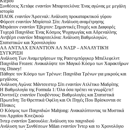
Κιέβου
Συνθέσεις Χετάφε εναντίον Μπαρτσελόνα: Ένας αγώνας με μεγάλη
ιστορία
ΠΑΟΚ εναντίον Άρσεναλ: Ανάλυση προκαταρκτικού γύρου
Φόρεστ εναντίον Μπρίστολ Σίτι: Ανάλυση αναμέτρησης
Μπράιτον εναντίον Έβερτον: Σημαντικές Πτυχές και Διαφορές
Τυχερά Παιχνίδια: Ένας Κόσμος Ψυχαγωγίας και Αδρεναλίνης
Αντβέρπ εναντίον Μπαρτσελόνα: Ανάλυση Βαθμολογιών,
Στατιστικών και Χρονολογίου
ΑΛ ΑΝΤΆΛΧ ΕΝΑΝΤΊΟΝ ΑΛ ΝΑΣΡ – ΑΝΑΛΥΤΙΚΉ
ΣΥΓΚΡΊΣΗ
Ανάλυση Των Αναμετρήσεων της Ρασενμπόργκερ Μπιέλεφελντ
Παιχνίδια Frozen: Ανακαλύψτε τον Μαγικό Κόσμο των Χαρακτήρων
της Disney!
Πάθησε τον Κόσμο των Τρένων: Παιχνίδια Τρένων για μικρούς και
μεγάλους
Ανάλυση Αγώνα: Μάντσεστερ Σίτι εναντίον Ατλέτικο Μαδρίτης
Η Βαθμολογία της Formula 1: Όλα όσα πρέπει να γνωρίζετε!
Ουντινέζε εναντίον Γιουβέντους: Βαθμολογίες και Στατιστικά
Πρωτεΐνη: Τα Θρεπτικά Οφέλη και Οι Πηγές Που Βρίσκονται σε
Πίνακες
Ο Κόσμος των Παιχνιδιών Mahjong: Ανακαλύπτοντας τα Μυστικά
του Αρχαίου Κινεζικοώ
Ίντερ εναντίον Σασουόλο: Ανάλυση του παιχνιδιού
Ανάλυση των Συνθέσεων Milan εναντίον Ίντερ και το Χρονολόγιο